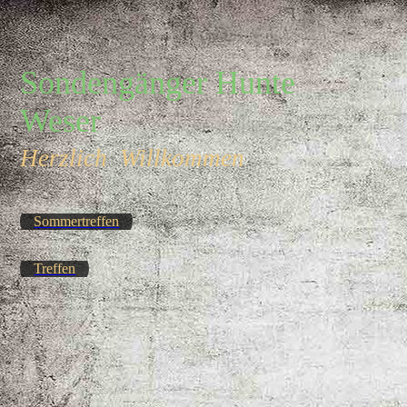
Sondengänger Hunte
Weser
Herzlich Willkommen
Sommertreffen
Treffen